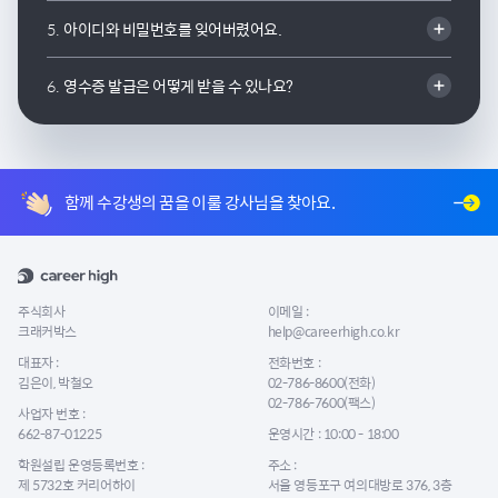
5.
아이디와 비밀번호를 잊어버렸어요.
6.
영수증 발급은 어떻게 받을 수 있나요?
함께 수강생의 꿈을 이룰 강사님을 찾아요.
주식회사
이메일 :
크래커박스
help@careerhigh.co.kr
대표자 :
전화번호 :
김은이, 박철오
02-786-8600(전화)
02-786-7600(팩스)
사업자 번호 :
662-87-01225
운영시간 : 10:00 - 18:00
학원설립 운영등록번호 :
주소 :
제 5732호 커리어하이
서울 영등포구 여의대방로 376, 3층