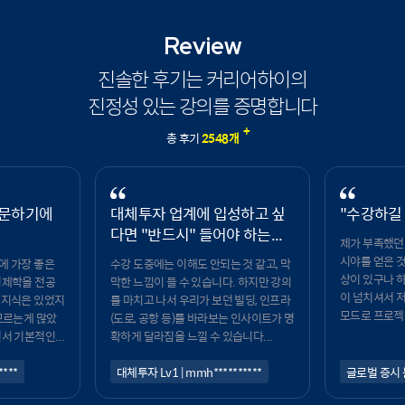
Review
진솔한 후기는 커리어하이의
진정성 있는 강의를 증명합니다
+
총 후기
2548
개
입문하기에
대체투자 업계에 입성하고 싶
"수강하길 
다면 "반드시" 들어야 하는...
제가 부족했던
시야를 얻은 것
에 가장 좋은
수강 도중에는 이해도 안되는 것 같고, 막
상이 있구나 하
경제학을 전공
막한 느낌이 들 수 있습니다. 하지만 강의
이 넘치셔서 
초지식은 있었지
를 마치고 나서 우리가 보던 빌딩, 인프라
모드로 프로젝토
모르는게 많았
(도로, 공항 등)를 바라보는 인사이트가 명
서 기본적인...
확하게 달라짐을 느낄 수 있습니다...
****
대체투자 Lv1 | mmh**********
글로벌 증시 분석