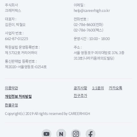
주식회사
이메일 :
크래커박스
help@careerhigh.co.kr
대표자 :
전화번호 :
김은이, 박철오
02-786-8600(전화)
02-786-7600(팩스)
사업자 번호 :
662-87-01225
운영시간 : 10:00 - 18:00
학원설립 운영등록번호 :
주소 :
제 5732호 커리어하이
서울 영등포구 여의대방로 376, 3층
313호(나라키움여의도빌딩)
통신판매업 등록번호 :
제2020-서울영등포-0254호
이용약관
공지사항
1:1문의
카카오톡
친구추가
개인정보 처리방침
환불규정
Copyright(c) 2019 All rights reserved by CAREERHIGH