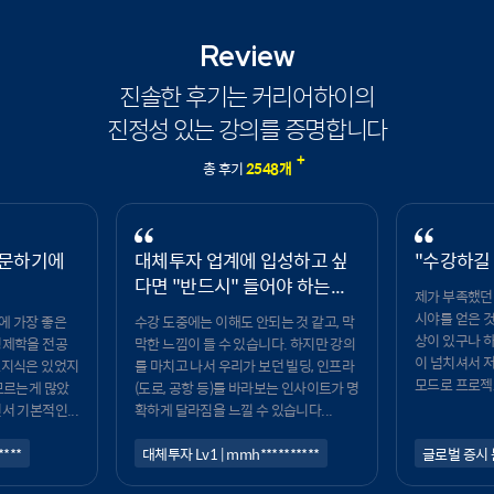
Review
진솔한 후기는 커리어하이의
진정성 있는 강의를 증명합니다
+
총 후기
2548
개
입문하기에
대체투자 업계에 입성하고 싶
"수강하길 
다면 "반드시" 들어야 하는...
제가 부족했던
시야를 얻은 것
에 가장 좋은
수강 도중에는 이해도 안되는 것 같고, 막
상이 있구나 하
경제학을 전공
막한 느낌이 들 수 있습니다. 하지만 강의
이 넘치셔서 
초지식은 있었지
를 마치고 나서 우리가 보던 빌딩, 인프라
모드로 프로젝토
모르는게 많았
(도로, 공항 등)를 바라보는 인사이트가 명
서 기본적인...
확하게 달라짐을 느낄 수 있습니다...
****
대체투자 Lv1 | mmh**********
글로벌 증시 분석