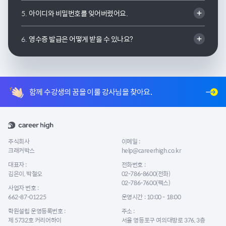
5.
아이디와 비밀번호를 잊어버렸어요.
6.
영수증 발급은 어떻게 받을 수 있나요?
함께 수강생의 꿈을 이룰 강사님을 찾아요.
주식회사
이메일 :
크래커박스
help@careerhigh.co.kr
대표자 :
전화번호 :
김은이, 박철오
02-786-8600(전화)
02-786-7600(팩스)
사업자 번호 :
662-87-01225
운영시간 : 10:00 - 18:00
학원설립 운영등록번호 :
주소 :
제 5732호 커리어하이
서울 영등포구 여의대방로 376, 3층