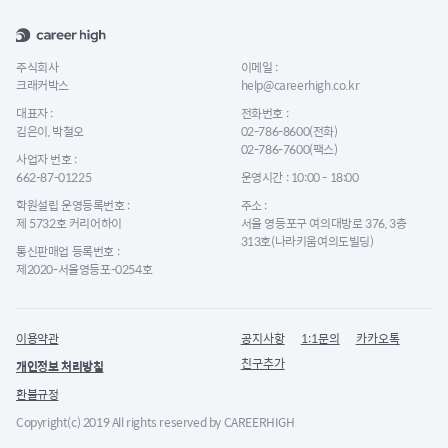
주식회사
이메일 :
크래커박스
help@careerhigh.co.kr
대표자 :
전화번호 :
김은이, 박철오
02-786-8600(전화)
02-786-7600(팩스)
사업자 번호 :
662-87-01225
운영시간 : 10:00 - 18:00
학원설립 운영등록번호 :
주소 :
제 5732호 커리어하이
서울 영등포구 여의대방로 376, 3층
313호(나라키움여의도빌딩)
통신판매업 등록번호 :
제2020-서울영등포-0254호
이용약관
공지사항
1:1문의
카카오톡
친구추가
개인정보 처리방침
환불규정
Copyright(c) 2019 All rights reserved by CAREERHIGH