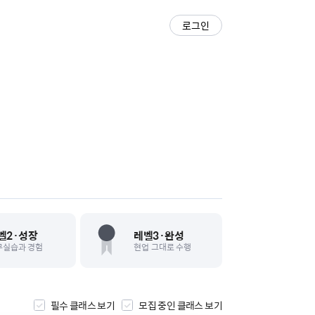
로그인
벨2·성장
레벨3·완성
무실습과 경험
현업 그대로 수행
필수 클래스
보기
모집 중인 클래스
보기