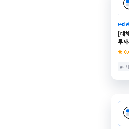
온라인
[대체
투자제
0.
#대
# 대
# 인
# 자