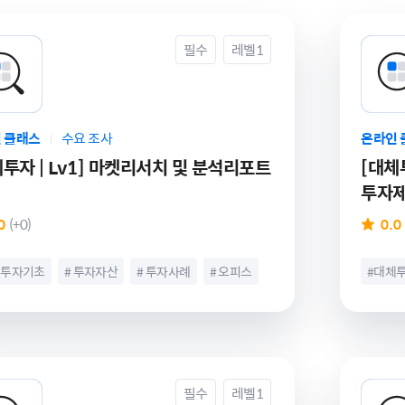
필수
레벨1
 클래스
수요 조사
온라인 
|
투자 | Lv1] 마켓리서치 및 분석리포트
[대체투
투자제
0
(+0)
0.0
체투자기초
# 투자자산
# 투자사례
# 오피스
#대체
프라
# 재생에너지
# PF
# IM만들기
# 리츠
# 자산
산운용사
# 대체투자
# 프로젝토링
# 오피
# IM
# 프로
필수
레벨1