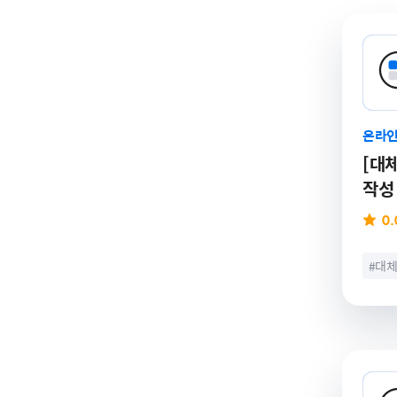
온라인
[대체
작성
0.
#대
# 인
# 자