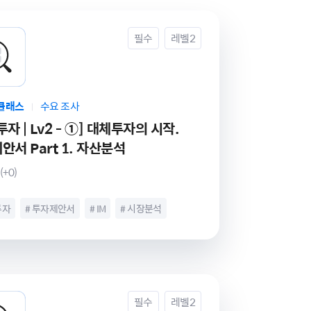
필수
레벨2
클래스
수요 조사
|
자 | Lv2 - ①] 대체투자의 시작.
안서 Part 1. 자산분석
(+0)
투자
# 투자제안서
# IM
# 시장분석
분석
# 대체투자기초
# 투자자산
# 투자사례
스
# 인프라
# 재생에너지
# PF
만들기
# 리츠
# 자산운용사
# 대체투자
젝토링
필수
레벨2