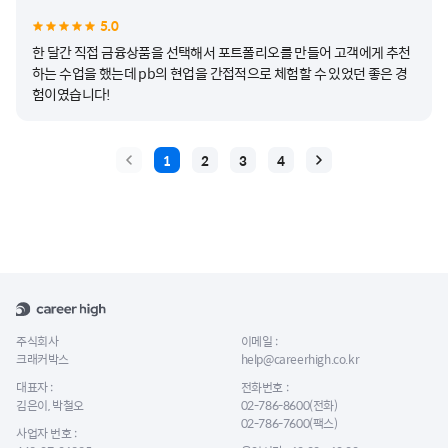
5.0
한 달간 직접 금융상품을 선택해서 포트폴리오를 만들어 고객에게 추천
하는 수업을 했는데 pb의 현업을 간접적으로 체험할 수 있었던 좋은 경
험이였습니다!
1
2
3
4
주식회사
이메일 :
크래커박스
help@careerhigh.co.kr
대표자 :
전화번호 :
김은이, 박철오
02-786-8600(전화)
02-786-7600(팩스)
사업자 번호 :