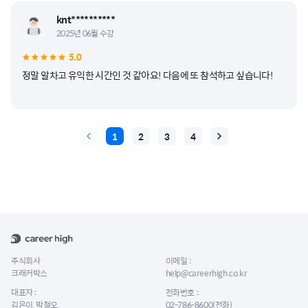
knt**********
2025년 06월 수강
5.0
정말 알차고 유익한 시간인 것 같아요! 다음에 또 참석하고 싶습니다!
1
2
3
4
주식회사
이메일 :
크래커박스
help@careerhigh.co.kr
대표자 :
전화번호 :
김은이, 박철오
02-786-8600(전화)