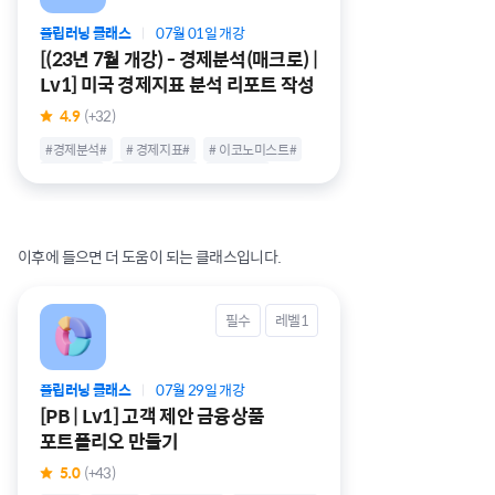
플립러닝 클래스
07월 01일 개강
|
[(23년 7월 개강) - 경제분석(매크로) |
Lv1] 미국 경제지표 분석 리포트 작성
4.9
(+32)
#경제분석#
# 경제지표#
# 이코노미스트#
# 매크로#
# 애널리스트#
# 금융권#
# 취업#
# 프로젝토링#
# 커리어하이#
이후에 들으면 더 도움이 되는 클래스입니다.
필수
레벨1
플립러닝 클래스
07월 29일 개강
|
[PB | Lv1] 고객 제안 금융상품
포트폴리오 만들기
5.0
(+43)