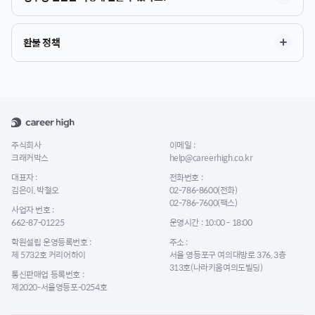
환불 정책
주식회사
이메일 :
크래커박스
help@careerhigh.co.kr
대표자 :
전화번호 :
김은이, 박철오
02-786-8600(전화)
02-786-7600(팩스)
사업자 번호 :
662-87-01225
운영시간 : 10:00 - 18:00
학원설립 운영등록번호 :
주소 :
제 5732호 커리어하이
서울 영등포구 여의대방로 376, 3층
313호(나라키움여의도빌딩)
통신판매업 등록번호 :
제2020-서울영등포-0254호