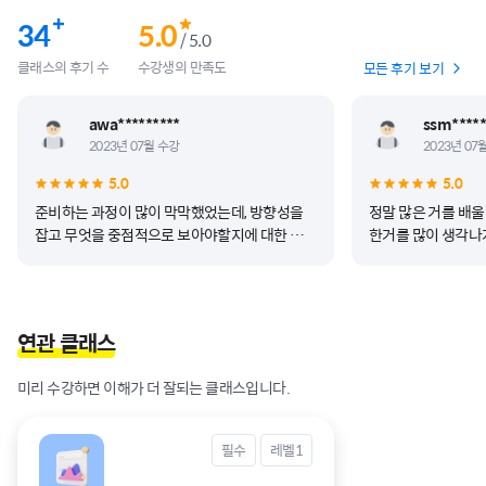
34
5.0
/ 5.0
클래스의 후기 수
수강생의 만족도
모든 후기 보기
awa*********
ssm*****
2023년 07월 수강
2023년 07
5.0
5.0
준비하는 과정이 많이 막막했었는데, 방향성을
정말 많은 거를 배울
잡고 무엇을 중점적으로 보아야할지에 대한 인사
한거를 많이 생각나
이트를 많이 배워습니다. 이경민 멘토님께서는
찾으려고 공부하게 
항상 즐거운 분위기로 수업을 이끌어주셨고, 무
말씀이 엄청 좋았습니
엇보다 상상력을 중요하게 생각하시면서 밝은 분
님 텔레그램 매일 
위기로 학생들을 이끌어주셔서 너무나도 감사한
저도 팀장님과 같은
연관 클래스
마음입니다. 덕분에 앞으로도 리서치 분야에 대
시간이어서 좋았습
한 흥미를 가지고 개인적인 노력을 기울일 수 있
미리 수강하면 이해가 더 잘되는 클래스입니다.
을 것 같습니다. 감사합니다.
필수
레벨1