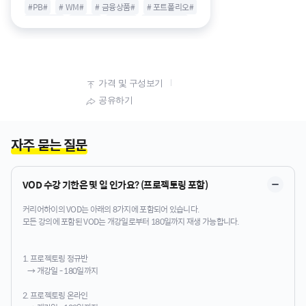
#PB#
# WM#
# 금융상품#
# 포트폴리오#
# 금융권#
# 펀드#
# ETF#
# 파생상품#
# 신탁#
# 랩어카운트#
# 방카슈랑스#
가격 및 구성보기
공유하기
자주 묻는 질문
VOD 수강 기한은 몇 일 인가요? (프로젝토링 포함)
커리어하이의 VOD는 아래의 8가지에 포함되어 있습니다.
모든 강의에 포함된 VOD는 개강일로부터 180일까지 재생 가능합니다.
1. 프로젝토링 정규반
→ 개강일 - 180일까지
2. 프로젝토링 온라인